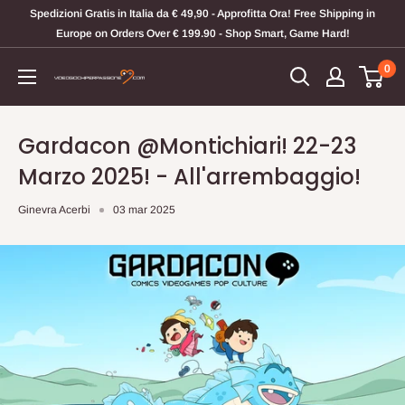
Vai
Spedizioni Gratis in Italia da € 49,90 - Approfitta Ora! Free Shipping in
al
Europe on Orders Over € 199.90 - Shop Smart, Game Hard!
contenuto
0
Videogiochi
Per
Passione
Gardacon @Montichiari! 22-23
Marzo 2025! - All'arrembaggio!
Ginevra Acerbi
03 mar 2025