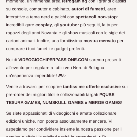
momento, un’immensa area
retrogaming
con i grandi classici
su console, computer e cabinato,
autori di fumetti
, aree
interattive a tema nerd e palchi con
spettacoli non-stop
:
incredibili gare
cosplay
, gli
youtuber
più seguiti, la tv per
ragazzi degli anni Novanta e gli show musicali con le sigle dei
cartoni animati. Inoltre, una fornitissima
mostra mercato
per
comprare i tuoi fumetti e gadget preferiti.
Noi di
VIDEOGIOCHIPERPASSIONE.COM
saremo presenti
all'evento per regalare a tutti i veri Nerd di Bologna
un'esperienza imperdibile! 🎮✨
Venite a trovarci per scoprire
tantissime offerte esclusive
sui
pre-order dei migliori titoli e collezionabili targati
PQUBE,
TESURA GAMES, NUMSKULL GAMES e MERGE GAMES
!
Se siete appassionati di videogiochi e amate collezionare
edizioni uniche, non potete assolutamente mancare. Vi
aspettiamo per condividere insieme la nostra passione per il