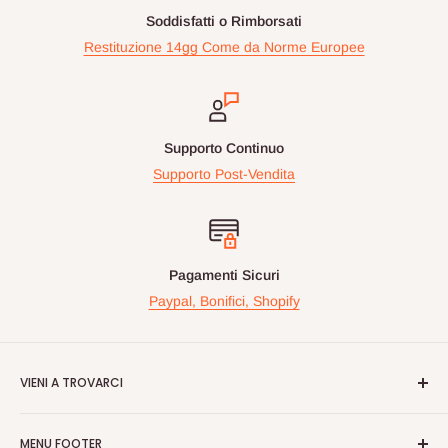
Soddisfatti o Rimborsati
Restituzione 14gg Come da Norme Europee
Supporto Continuo
Supporto Post-Vendita
Pagamenti Sicuri
Paypal, Bonifici, Shopify
VIENI A TROVARCI
Videogiochiperpassione.com è presente da oltre 10 Anni!
MENU FOOTER
Nelle maggiori fiere Geek/Fumetti/Videogiochi, Italiane ed