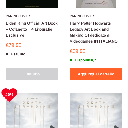
PANINI COMICS
PANINI COMICS
Elden Ring Official Art Book
Harry Potter Hogwarts
– Cofanetto + 4 Litografie
Legacy Art Book and
Esclusive
Making Of dedicato al
Videogames IN ITALIANO
Prezzo
€79,90
scontato
Prezzo
€69,90
Esaurito
scontato
Disponibili, 5
Esaurito
Aggiungi al carrello
20%