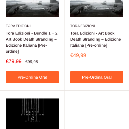
TORA EDIZIONI
TORA EDIZIONI
Tora Edizioni - Bundle 1 + 2
Tora Edizioni - Art Book
Art Book Death Stranding –
Death Stranding – Edizione
Edizione Italiana [Pre-
Italiana [Pre-ordine]
ordine]
Prezzo
€49,99
scontato
Prezzo
€79,99
Prezzo
€99,98
scontato
Pre-Ordina Ora!
Pre-Ordina Ora!