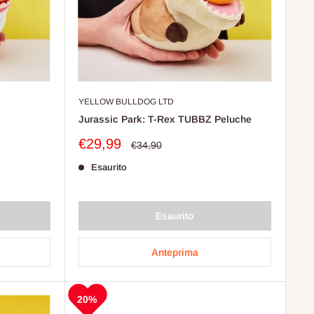
YELLOW BULLDOG LTD
Jurassic Park: T-Rex TUBBZ Peluche
Prezzo
€29,99
Prezzo
€34,90
scontato
Esaurito
Esaurito
Anteprima
20%