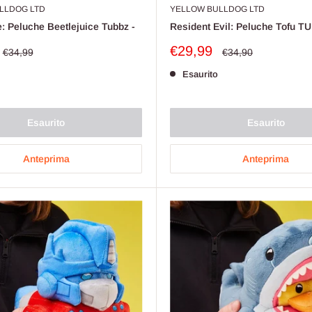
LLDOG LTD
YELLOW BULLDOG LTD
e: Peluche Beetlejuice Tubbz -
Resident Evil: Peluche Tofu T
Prezzo
€29,99
Prezzo
Prezzo
€34,99
€34,90
o
scontato
Esaurito
Esaurito
Esaurito
Anteprima
Anteprima