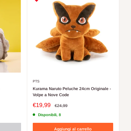
PTS
-
Kurama Naruto Peluche 24cm Originale -
Volpe a Nove Code
Prezzo
€19,99
Prezzo
€24,99
scontato
Disponibili, 8
Aggiungi al carrello