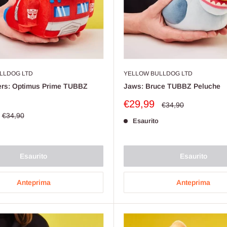
LLDOG LTD
YELLOW BULLDOG LTD
ers: Optimus Prime TUBBZ
Jaws: Bruce TUBBZ Peluche
Prezzo
€29,99
Prezzo
€34,90
scontato
Prezzo
€34,90
Esaurito
o
Esaurito
Esaurito
Anteprima
Anteprima