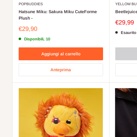
POPBUDDIES
YELLOW BU
Hatsune Miku: Sakura Miku CuteForme
Beetlejuic
Plush -
Prezzo
€29,99
scontat
Prezzo
€29,90
Esaurito
scontato
Disponibili, 10
Aggiungi al carrello
Anteprima