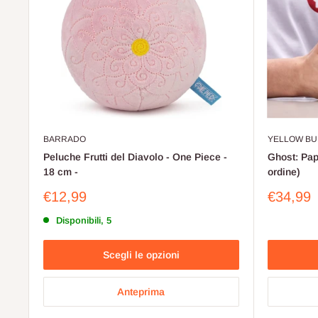
BARRADO
YELLOW BU
Peluche Frutti del Diavolo - One Piece -
Ghost: Pap
18 cm -
ordine)
Prezzo
Prezzo
€12,99
€34,99
scontato
scontat
Disponibili, 5
Scegli le opzioni
Anteprima