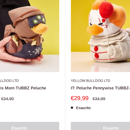
LLDOG LTD
YELLOW BULLDOG LTD
Eris Morn TUBBZ Peluche
IT: Peluche Pennywise TUBBZ
Prezzo
€29,99
Prezzo
Prezzo
€34,90
€34,99
o
scontato
Esaurito
Esaurito
Esaurito