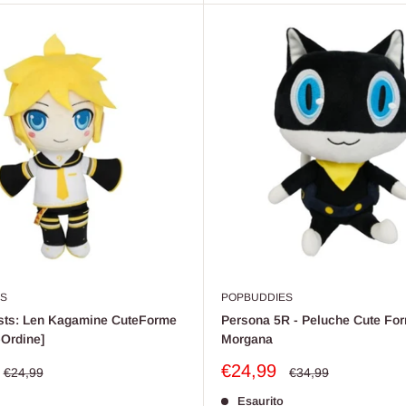
S
POPBUDDIES
tists: Len Kagamine CuteForme
Persona 5R - Peluche Cute For
-Ordine]
Morgana
Prezzo
€24,99
Prezzo
Prezzo
€24,99
€34,99
o
scontato
Esaurito