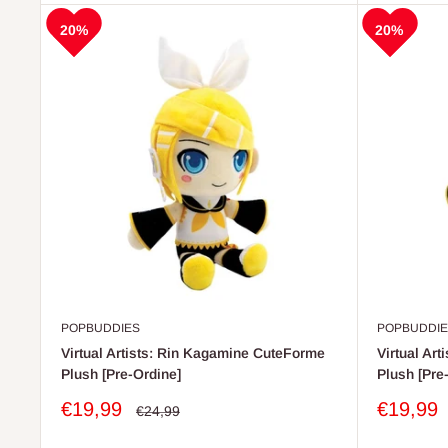
20%
20%
POPBUDDIES
POPBUDDIE
Virtual Artists: Rin Kagamine CuteForme
Virtual Ar
Plush [Pre-Ordine]
Plush [Pre
Prezzo
Prezzo
€19,99
€19,99
Prezzo
€24,99
scontato
scontat