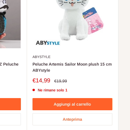
ABYSTYLE
Z Peluche
Peluche Artemis Sailor Moon plush 15 cm
ABYstyle
Prezzo
€14,99
Prezzo
€19,99
scontato
Ne rimane solo 1
Aggiungi al carrello
Anteprima