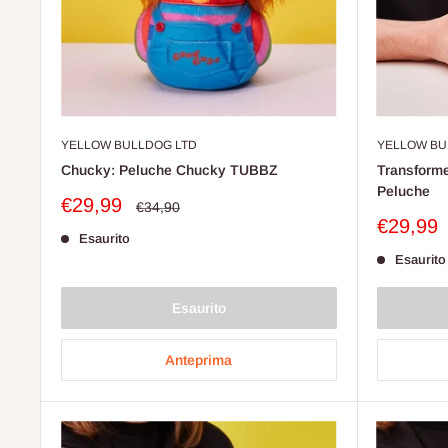
YELLOW BULLDOG LTD
YELLOW BU
Chucky: Peluche Chucky TUBBZ
Transform
Peluche
Prezzo
€29,99
Prezzo
€34,90
scontato
Prezzo
€29,99
Esaurito
scontat
Esaurito
Esaurito
Anteprima