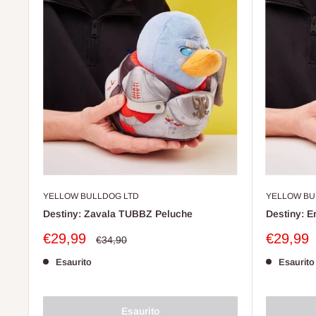
YELLOW BULLDOG LTD
YELLOW BU
Destiny: Zavala TUBBZ Peluche
Destiny: 
Prezzo
Prezzo
€29,99
€29,99
Prezzo
€34,90
scontato
scontat
Esaurito
Esaurito
Esaurito