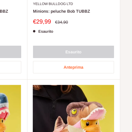
YELLOW BULLDOG LTD
UBBZ
Minions: peluche Bob TUBBZ
Prezzo
€29,99
Prezzo
€34,90
scontato
Esaurito
Esaurito
Anteprima