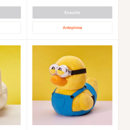
Esaurito
Anteprima