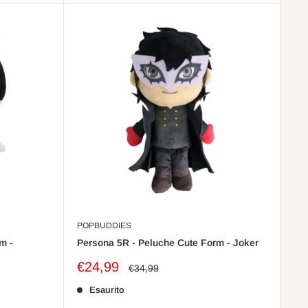
POPBUDDIES
m -
Persona 5R - Peluche Cute Form - Joker
Prezzo
€24,99
Prezzo
€34,99
scontato
Esaurito