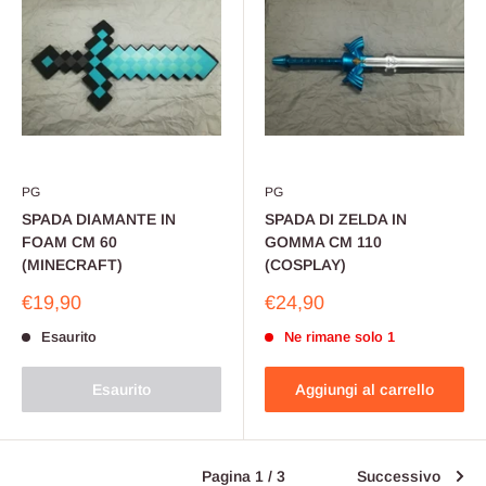
PG
PG
SPADA DIAMANTE IN
SPADA DI ZELDA IN
FOAM CM 60
GOMMA CM 110
(MINECRAFT)
(COSPLAY)
Prezzo
Prezzo
€19,90
€24,90
scontato
scontato
Esaurito
Ne rimane solo 1
Esaurito
Aggiungi al carrello
Pagina 1 / 3
Successivo