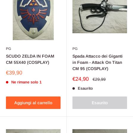
PG
PG
SCUDO ZELDA IN FOAM
Spada Attacco dei Giganti
CM 55X40 (COSPLAY)
in Foam - Attack On Titan
CM 95 (COSPLAY)
Prezzo
€39,90
scontato
Prezzo
€24,90
Prezzo
€29,99
Ne rimane solo 1
scontato
Esaurito
Aggiungi al carrello
Esaurito