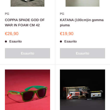
PG
PG
COPPIA SPADE GOD OF
KATANA (100cm)in gomma
WAR IN FOAM CM 42
piuma
Prezzo
Prezzo
€26,90
€19,90
scontato
scontato
Esaurito
Esaurito
Esaurito
Esaurito