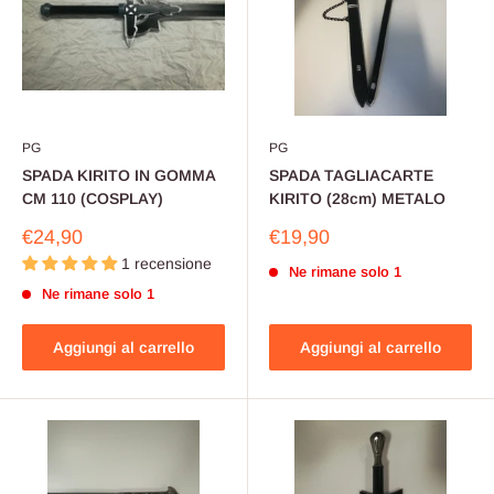
PG
PG
SPADA KIRITO IN GOMMA
SPADA TAGLIACARTE
CM 110 (COSPLAY)
KIRITO (28cm) METALO
Prezzo
Prezzo
€24,90
€19,90
scontato
scontato
1 recensione
Ne rimane solo 1
Ne rimane solo 1
Aggiungi al carrello
Aggiungi al carrello