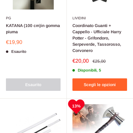
PG
LIVIDINI
KATANA (100 cm)in gomma
Coordinato Guanti +
piuma
Cappello - Ufficiale Harry
Potter - Grifondoro,
Prezzo
€19,90
Serpeverde, Tassorosso,
scontato
Corvonero
Esaurito
Prezzo
€20,00
Prezzo
€25,00
scontato
Disponibili, 5
Esaurito
Scegli le opzioni
13%