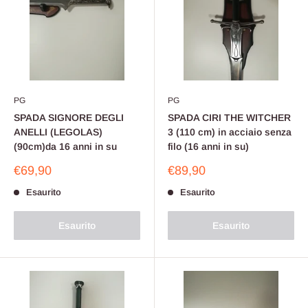
PG
PG
SPADA SIGNORE DEGLI
SPADA CIRI THE WITCHER
ANELLI (LEGOLAS)
3 (110 cm) in acciaio senza
(90cm)da 16 anni in su
filo (16 anni in su)
Prezzo
Prezzo
€69,90
€89,90
scontato
scontato
Esaurito
Esaurito
Esaurito
Esaurito