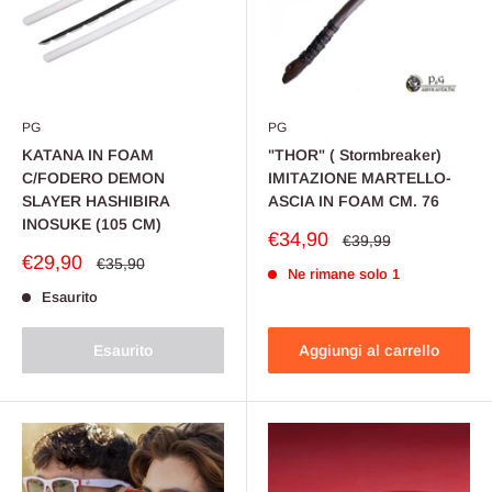
PG
PG
KATANA IN FOAM
"THOR" ( Stormbreaker)
C/FODERO DEMON
IMITAZIONE MARTELLO-
SLAYER HASHIBIRA
ASCIA IN FOAM CM. 76
INOSUKE (105 CM)
Prezzo
€34,90
Prezzo
€39,99
scontato
Prezzo
€29,90
Prezzo
€35,90
Ne rimane solo 1
scontato
Esaurito
Esaurito
Aggiungi al carrello