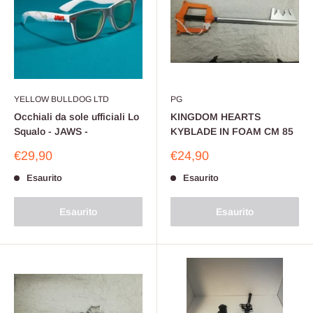
YELLOW BULLDOG LTD
PG
Occhiali da sole ufficiali Lo
KINGDOM HEARTS
Squalo - JAWS -
KYBLADE IN FOAM CM 85
Prezzo
Prezzo
€29,90
€24,90
scontato
scontato
Esaurito
Esaurito
Esaurito
Esaurito