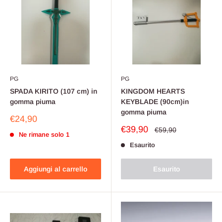
PG
PG
SPADA KIRITO (107 cm) in
KINGDOM HEARTS
gomma piuma
KEYBLADE (90cm)in
gomma piuma
Prezzo
€24,90
scontato
Prezzo
€39,90
Prezzo
€59,90
Ne rimane solo 1
scontato
Esaurito
Aggiungi al carrello
Esaurito