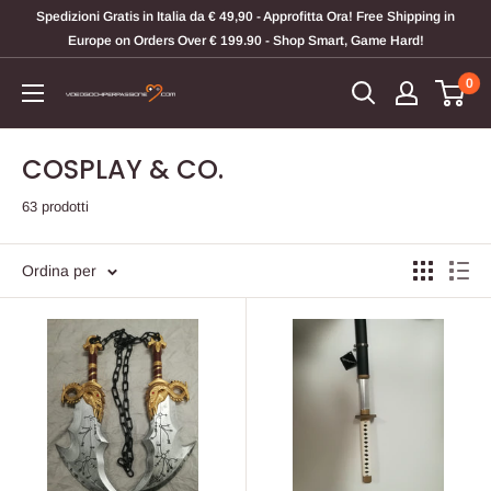
Vai
Spedizioni Gratis in Italia da € 49,90 - Approfitta Ora! Free Shipping in
al
Europe on Orders Over € 199.90 - Shop Smart, Game Hard!
contenuto
0
Videogiochi
Per
Passione
COSPLAY & CO.
63 prodotti
Ordina per