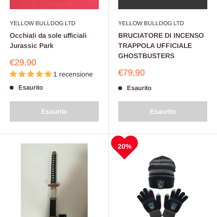
YELLOW BULLDOG LTD
YELLOW BULLDOG LTD
Occhiali da sole ufficiali
BRUCIATORE DI INCENSO
Jurassic Park
TRAPPOLA UFFICIALE
GHOSTBUSTERS
Prezzo
€29,90
scontato
Prezzo
€79,90
1 recensione
scontato
Esaurito
Esaurito
Esaurito
Esaurito
20%