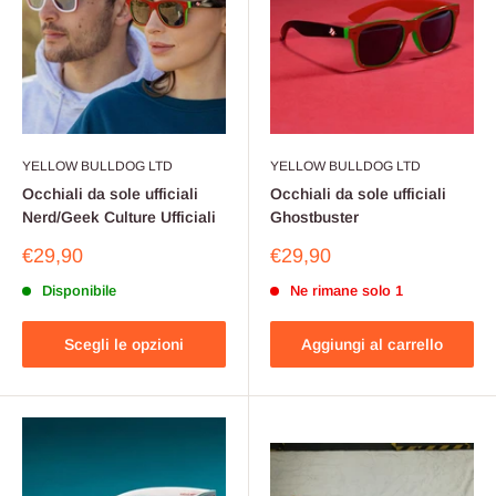
YELLOW BULLDOG LTD
YELLOW BULLDOG LTD
Occhiali da sole ufficiali
Occhiali da sole ufficiali
Nerd/Geek Culture Ufficiali
Ghostbuster
Prezzo
Prezzo
€29,90
€29,90
scontato
scontato
Disponibile
Ne rimane solo 1
Scegli le opzioni
Aggiungi al carrello