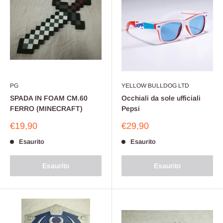
PG
YELLOW BULLDOG LTD
SPADA IN FOAM CM.60
Occhiali da sole ufficiali
FERRO (MINECRAFT)
Pepsi
Prezzo
Prezzo
€19,90
€29,90
scontato
scontato
Esaurito
Esaurito
Esaurito
Esaurito