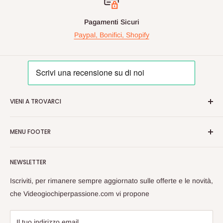
Pagamenti Sicuri
Paypal, Bonifici, Shopify
VIENI A TROVARCI
Videogiochiperpassione.com è presente da oltre 10 Anni!
MENU FOOTER
Nelle maggiori fiere Geek/Fumetti/Videogiochi, Italiane ed
Europee, vi proponiamo in questi eventi prodotti Rari e prezzi
Cerca
vantaggiosi sulle nuove uiscite.
NEWSLETTER
Spedizioni
Passate a trovarci, cosi da poterci conoscere dal vivo e
Privacy
Iscriviti, per rimanere sempre aggiornato sulle offerte e le novità,
scambiarci opinioni sul Mondo Nerd!
Rimborsi
che Videogiochiperpassione.com vi propone
Videogiochi Per Passione di Giuseppe Zarrella
Termini di Servizio
Guida Alle Taglie
Il tuo indirizzo email