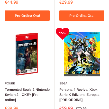
Prezzo
Prezzo
€44,99
€29,99
scontato
scontato
Pre-Ordina Ora!
Pre-Ordina Ora!
15%
PQUBE
SEGA
Tormented Souls 2 Nintendo
Persona 4 Revival Xbox
Switch 2 - GKEY [Pre-
Serie X Edizione Europea
ordine]
[PRE-ORDINE]
Prezzo
Prezzo
€39,99
€59,99
Prezzo
€70,99