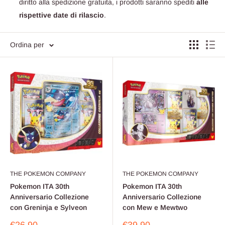
diritto alla spedizione gratuita, i prodotti saranno spediti
alle
rispettive date di rilascio
.
Ordina per
THE POKEMON COMPANY
THE POKEMON COMPANY
Pokemon ITA 30th
Pokemon ITA 30th
Anniversario Collezione
Anniversario Collezione
con Greninja e Sylveon
con Mew e Mewtwo
Prezzo
Prezzo