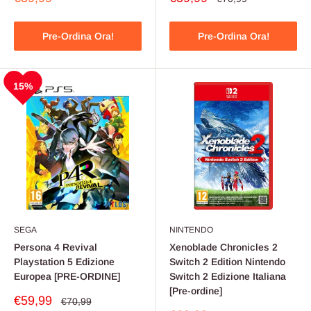
scontato
scontato
Pre-Ordina Ora!
Pre-Ordina Ora!
15%
SEGA
NINTENDO
Persona 4 Revival
Xenoblade Chronicles 2
Playstation 5 Edizione
Switch 2 Edition Nintendo
Europea [PRE-ORDINE]
Switch 2 Edizione Italiana
[Pre-ordine]
Prezzo
€59,99
Prezzo
€70,99