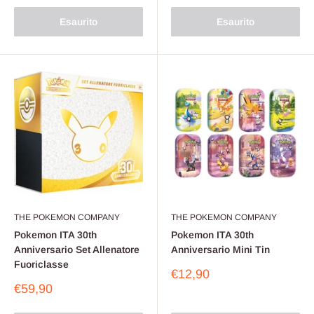
Esaurito
Esaurito
THE POKEMON COMPANY
THE POKEMON COMPANY
Pokemon ITA 30th
Pokemon ITA 30th
Anniversario Set Allenatore
Anniversario Mini Tin
Fuoriclasse
Prezzo
€12,90
scontato
Prezzo
€59,90
scontato