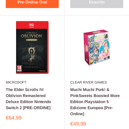
Pre-Ordina Ora!
Esaurito
MICROSOFT
CLEAR RIVER GAMES
The Elder Scrolls IV:
Muchi Muchi Pork! &
Oblivion Remastered
PinkSweets Boosted More
Deluxe Edition Nintendo
Edition Playstation 5
Switch 2 [PRE-ORDINE]
Edizione Europea [Pre-
Ordine]
Prezzo
€64,99
scontato
Prezzo
€49,99
scontato