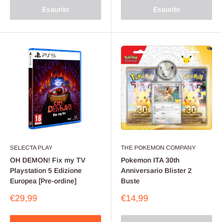
Esaurito
Esaurito
SELECTA PLAY
THE POKEMON COMPANY
OH DEMON! Fix my TV
Pokemon ITA 30th
Playstation 5 Edizione
Anniversario Blister 2
Europea [Pre-ordine]
Buste
Prezzo
Prezzo
€29,99
€14,99
scontato
scontato