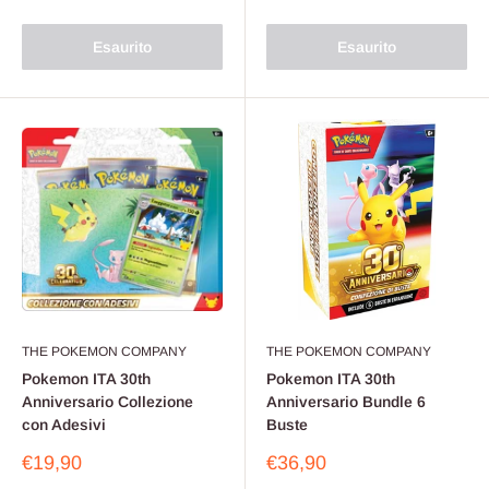
scontato
scontato
Esaurito
Esaurito
THE POKEMON COMPANY
THE POKEMON COMPANY
Pokemon ITA 30th
Pokemon ITA 30th
Anniversario Collezione
Anniversario Bundle 6
con Adesivi
Buste
Prezzo
Prezzo
€19,90
€36,90
scontato
scontato