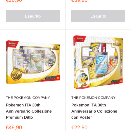
€26,90
€39,90
scontato
scontato
Esaurito
Esaurito
THE POKEMON COMPANY
THE POKEMON COMPANY
Pokemon ITA 30th
Pokemon ITA 30th
Anniversario Collezione
Anniversario Collezione
Premium Ditto
con Poster
Prezzo
Prezzo
€49,90
€22,90