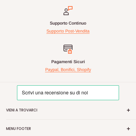
Supporto Continuo
Supporto Post-Vendita
Pagamenti Sicuri
Paypal, Bonifici, Shopify
VIENI A TROVARCI
Videogiochiperpassione.com è presente da oltre 10 Anni!
MENU FOOTER
Nelle maggiori fiere Geek/Fumetti/Videogiochi, Italiane ed