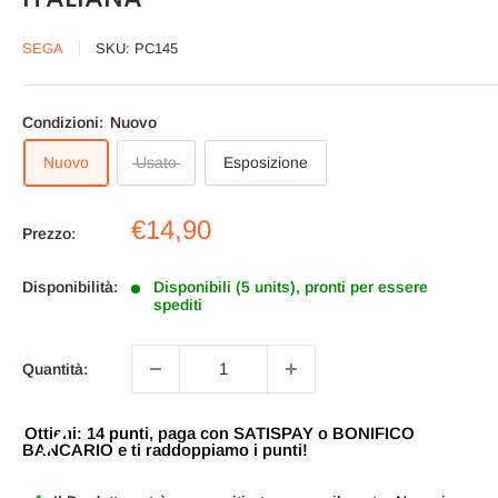
SEGA
SKU:
PC145
Condizioni:
Nuovo
Nuovo
Usato
Esposizione
Prezzo
€14,90
Prezzo:
scontato
Disponibilità:
Disponibili (5 units), pronti per essere
spediti
Quantità:
Ottieni: 14 punti, paga con SATISPAY o BONIFICO
BANCARIO e ti raddoppiamo i punti!