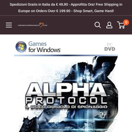
Vai
Spedizioni Gratis in Italia da € 49,90 - Approfitta Ora! Free Shipping in
al
Europe on Orders Over € 199.90 - Shop Smart, Game Hard!
contenuto
0
Videogiochi
Per
Passione