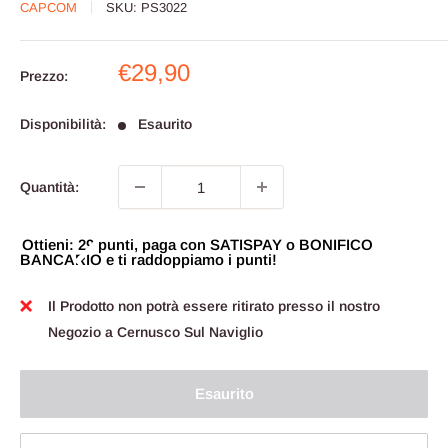
CAPCOM
SKU:
PS3022
Prezzo
€29,90
Prezzo:
scontato
Disponibilità:
Esaurito
Quantità:
Ottieni: 29 punti, paga con SATISPAY o BONIFICO
BANCARIO e ti raddoppiamo i punti!
Il Prodotto non potrà essere ritirato presso il nostro
Negozio a Cernusco Sul Naviglio
Esaurito