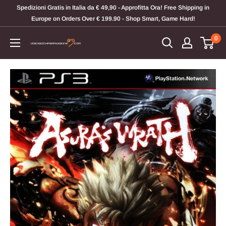
Vai
Spedizioni Gratis in Italia da € 49,90 - Approfitta Ora! Free Shipping in
al
Europe on Orders Over € 199.90 - Shop Smart, Game Hard!
contenuto
0
Videogiochi
Per
Passione