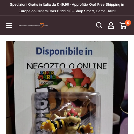
Vai
Spedizioni Gratis in Italia da € 49,90 - Approfitta Ora! Free Shipping in
al
Europe on Orders Over € 199.90 - Shop Smart, Game Hard!
contenuto
0
Videogiochi
Per
Passione