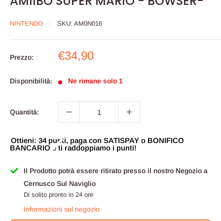
AMIIBO SUPER MARIO - BOWSER-
NINTENDO
SKU:
AM0N016
Prezzo
€34,90
Prezzo:
scontato
Disponibilità:
Ne rimane solo 1
Quantità:
Ottieni: 34 punti, paga con SATISPAY o BONIFICO
BANCARIO e ti raddoppiamo i punti!
Il Prodotto potrà essere ritirato presso il nostro Negozio a
Cernusco Sul Naviglio
Di solito pronto in 24 ore
Informazioni sul negozio