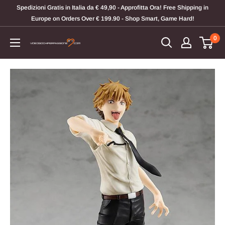
Vai
Spedizioni Gratis in Italia da € 49,90 - Approfitta Ora! Free Shipping in
al
Europe on Orders Over € 199.90 - Shop Smart, Game Hard!
contenuto
0
Videogiochi
Per
Passione