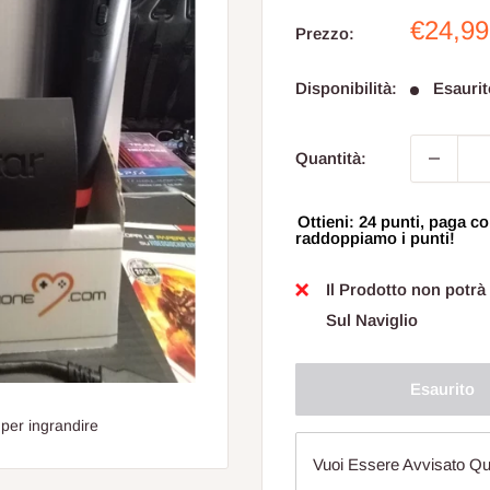
Prezzo
€24,99
Prezzo:
sconta
Disponibilità:
Esaurit
Quantità:
Ottieni: 24 punti, paga
raddoppiamo i punti!
Il Prodotto non potrà
Sul Naviglio
Esaurito
 per ingrandire
Vuoi Essere Avvisato Qu