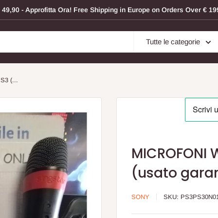
a € 49,90 - Approfitta Ora! Free Shipping in Europe on Orders Over € 
Tutte le categorie
3 (...
MICROFONI W
(usato garan
SONY
SKU:
PS3PS30N0