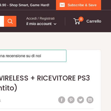
199.90 - Shop Smart, Game Hard!
Subscribe & Save
Accedi / Registrati
0
Carrello
il mio account
IRELESS + RICEVITORE PS3
tito)
1