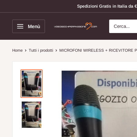
Vai
Spedizioni Gratis in Italia d
al
contenuto
Menù
Videogiochi
Per
Passione
Home
Tutti i prodotti
MICROFONI WIRELESS + RICEVITORE PS