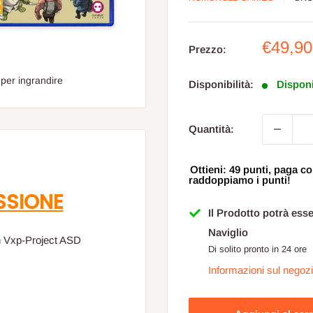
Prezzo
€49,90
Prezzo:
sconta
 per ingrandire
Disponibilità:
Disponi
Quantità:
Ottieni: 49 punti, paga
raddoppiamo i punti!
SSIONE
Il Prodotto potrà ess
Naviglio
n Vxp-Project ASD
Di solito pronto in 24 ore
Informazioni sul negoz