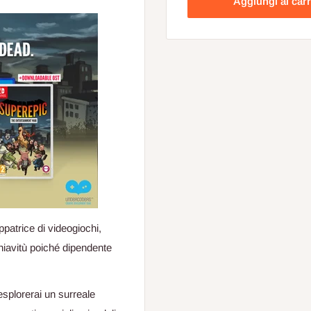
Aggiungi al carr
ppatrice di videogiochi,
chiavitù poiché dipendente
 esplorerai un surreale