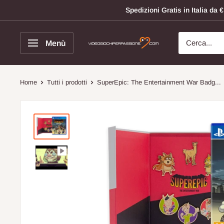
Vai
Spedizioni Gratis in Italia da
al
contenuto
Menù
Videogiochi
Per
Passione
Home
Tutti i prodotti
SuperEpic: The Entertainment War Badg...