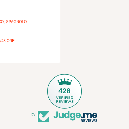
SCO, SPAGNOLO
/48 ORE
428
by