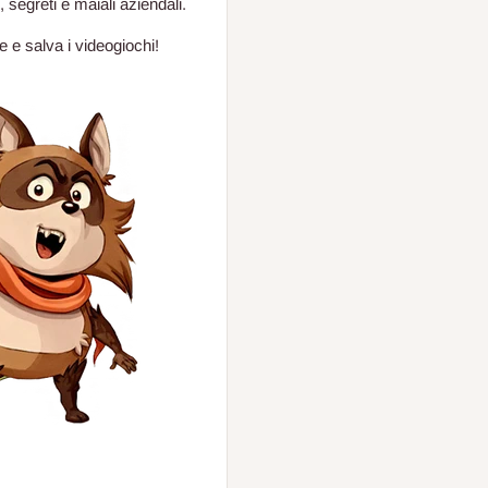
, segreti e maiali aziendali.
ne e salva i videogiochi!