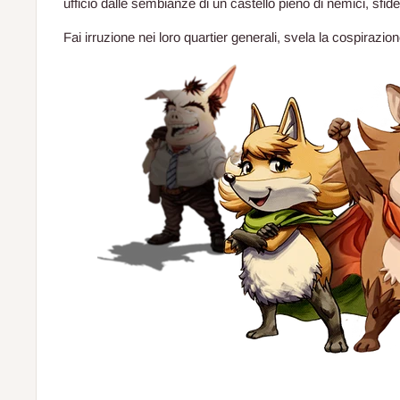
ufficio dalle sembianze di un castello pieno di nemici, sfide
Fai irruzione nei loro quartier generali, svela la cospirazio