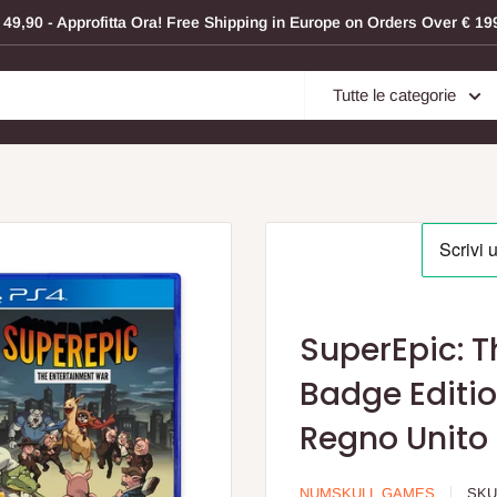
 € 49,90 - Approfitta Ora! Free Shipping in Europe on Orders Over € 
Tutte le categorie
SuperEpic: 
Badge Editio
Regno Unito
NUMSKULL GAMES
SKU