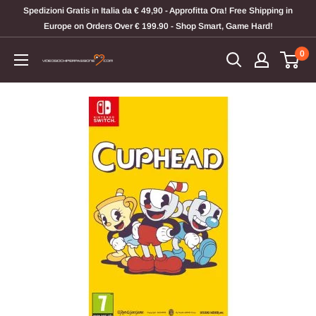
Vai
Spedizioni Gratis in Italia da € 49,90 - Approfitta Ora! Free Shipping in
al
Europe on Orders Over € 199.90 - Shop Smart, Game Hard!
contenuto
0
Videogiochi
Per
Passione