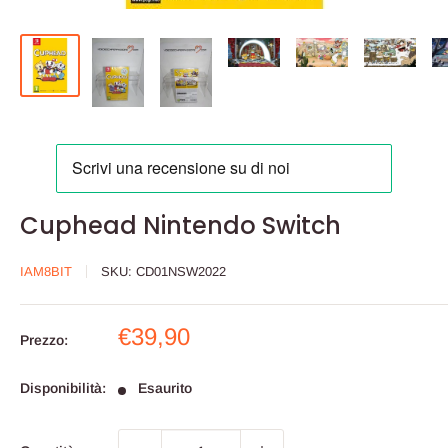
Cuphead Nintendo Switch
IAM8BIT
SKU:
CD01NSW2022
Prezzo
€39,90
Prezzo:
scontato
Disponibilità:
Esaurito