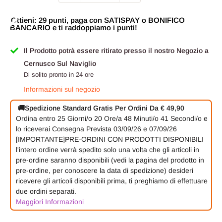
Ottieni: 29 punti, paga con SATISPAY o BONIFICO
BANCARIO e ti raddoppiamo i punti!
Il Prodotto potrà essere ritirato presso il nostro Negozio a
Cernusco Sul Naviglio
Di solito pronto in 24 ore
Informazioni sul negozio
🚚
Spedizione Standard Gratis Per Ordini Da € 49,90
Ordina entro
25 Giorni/o
20 Ore/a
48 Minuti/o
40 Secondi/o
e
lo riceverai
Consegna Prevista 03/09/26 e 07/09/26
[IMPORTANTE]PRE-ORDINI CON PRODOTTI DISPONIBILI
l'intero ordine verrà spedito solo una volta che gli articoli in
pre-ordine saranno disponibili (vedi la pagina del prodotto in
pre-ordine, per conoscere la data di spedizione) desideri
ricevere gli articoli disponibili prima, ti preghiamo di effettuare
due ordini separati.
Maggiori Informazioni