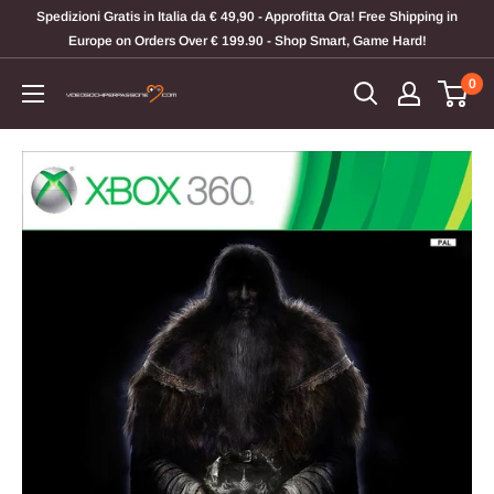
Vai
Spedizioni Gratis in Italia da € 49,90 - Approfitta Ora! Free Shipping in
al
Europe on Orders Over € 199.90 - Shop Smart, Game Hard!
contenuto
0
Videogiochi
Per
Passione