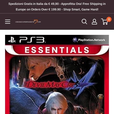
Vai
Spedizioni Gratis in Italia da € 49,90 - Approfitta Ora! Free Shipping in
al
Europe on Orders Over € 199.90 - Shop Smart, Game Hard!
contenuto
0
Videogiochi
Per
Passione