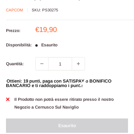
CAPCOM
SKU:
PS30275
Prezzo
€19,90
Prezzo:
scontato
Disponibilità:
Esaurito
Quantità:
Ottieni: 19 punti, paga con SATISPAY o BONIFICO
BANCARIO e ti raddoppiamo i punti!
Il Prodotto non potrà essere ritirato presso il nostro
Negozio a Cernusco Sul Naviglio
Esaurito