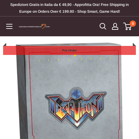
Vai
Spedizioni Gratis in Italia da € 49,90 - Approfitta Ora! Free Shipping in
al
Europe on Orders Over € 199.90 - Shop Smart, Game Hard!
contenuto
0
Videogiochi
Per
Passione
Pre-Order
Pre-Order
Pre-Order
Pre-Order
Pre-Order
Pre-Order
Pre-Order
Pre-Order
Pre-Order