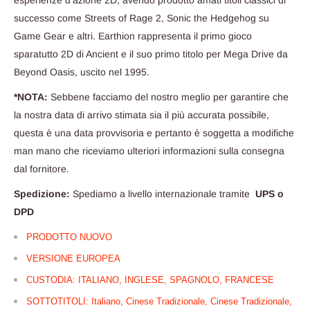
esperienze d'azione 2D, avendo prodotto amati titoli classici di
successo come Streets of Rage 2, Sonic the Hedgehog su
Game Gear e altri. Earthion rappresenta il primo gioco
sparatutto 2D di Ancient e il suo primo titolo per Mega Drive da
Beyond Oasis, uscito nel 1995.
*NOTA:
Sebbene facciamo del nostro meglio per garantire che
la nostra data di arrivo stimata sia il più accurata possibile,
questa è una data provvisoria e pertanto è soggetta a modifiche
man mano che riceviamo ulteriori informazioni sulla consegna
dal fornitore.
Spedizione:
Spediamo a livello internazionale tramite
UPS o
DPD
PRODOTTO NUOVO
VERSIONE EUROPEA
CUSTODIA: ITALIANO, INGLESE, SPAGNOLO, FRANCESE
SOTTOTITOLI:
Italiano, Cinese Tradizionale, Cinese Tradizionale,