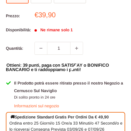
Prezzo
€39,90
Prezzo:
scontato
Disponibilità:
Ne rimane solo 1
Quantità:
Ottieni: 39 punti, paga con SATISPAY o BONIFICO
BANCARIO e ti raddoppiamo i punti!
Il Prodotto potrà essere ritirato presso il nostro Negozio a
Cernusco Sul Naviglio
Di solito pronto in 24 ore
Informazioni sul negozio
🚚
Spedizione Standard Gratis Per Ordini Da € 49,90
Ordina entro
25 Giorni/o
15 Ore/a
33 Minuti/o
46 Secondi/o
e
lo riceverai
Consegna Prevista 03/09/26 e 07/09/26