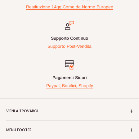
Restituzione 14gg Come da Norme Europee
Supporto Continuo
Supporto Post-Vendita
Pagamenti Sicuri
Paypal, Bonifici, Shopify
VIENI A TROVARCI
Videogiochiperpassione.com è presente da oltre 10 Anni!
MENU FOOTER
Nelle maggiori fiere Geek/Fumetti/Videogiochi, Italiane ed
Europee, vi proponiamo in questi eventi prodotti Rari e prezzi