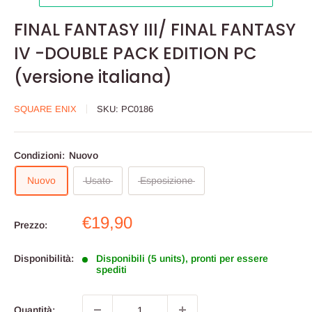
FINAL FANTASY III/ FINAL FANTASY
IV -DOUBLE PACK EDITION PC
(versione italiana)
SQUARE ENIX
SKU:
PC0186
Condizioni:
Nuovo
Nuovo
Usato
Esposizione
Prezzo
€19,90
Prezzo:
scontato
Disponibilità:
Disponibili (5 units), pronti per essere
spediti
Quantità: