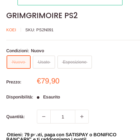
GRIMGRIMOIRE PS2
KOEI
SKU:
PS2N091
Condizioni:
Nuovo
Nuovo
Usato
Esposizione
Prezzo
€79,90
Prezzo:
scontato
Disponibilità:
Esaurito
Quantità:
Ottieni: 79 punti, paga con SATISPAY o BONIFICO
BANCARIO e ti raddoppiamo i punti!