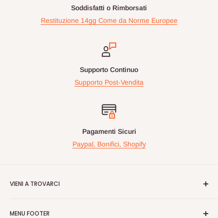
Soddisfatti o Rimborsati
Restituzione 14gg Come da Norme Europee
Supporto Continuo
Supporto Post-Vendita
Pagamenti Sicuri
Paypal, Bonifici, Shopify
VIENI A TROVARCI
Videogiochiperpassione.com è presente da oltre 10 Anni!
MENU FOOTER
Nelle maggiori fiere Geek/Fumetti/Videogiochi, Italiane ed