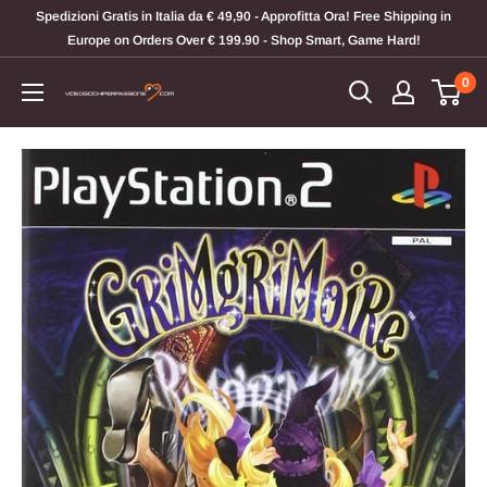
Vai
Spedizioni Gratis in Italia da € 49,90 - Approfitta Ora! Free Shipping in
al
Europe on Orders Over € 199.90 - Shop Smart, Game Hard!
contenuto
0
Videogiochi
Per
Passione