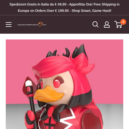
Vai
Spedizioni Gratis in Italia da € 49,90 - Approfitta Ora! Free Shipping in
al
Europe on Orders Over € 199.90 - Shop Smart, Game Hard!
contenuto
0
Videogiochi
Per
Passione