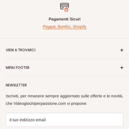
Pagamenti Sicuri
Paypal, Bonifici, Shopify
VIENI A TROVARCI
Videogiochiperpassione.com è presente da oltre 10 Anni!
MENU FOOTER
Nelle maggiori fiere Geek/Fumetti/Videogiochi, Italiane ed
Europee, vi proponiamo in questi eventi prodotti Rari e prezzi
Cerca
vantaggiosi sulle nuove uiscite.
NEWSLETTER
Spedizioni
Passate a trovarci, cosi da poterci conoscere dal vivo e
Privacy
Iscriviti, per rimanere sempre aggiornato sulle offerte e le novità,
scambiarci opinioni sul Mondo Nerd!
Rimborsi
che Videogiochiperpassione.com vi propone
Videogiochi Per Passione di Giuseppe Zarrella
Termini di Servizio
Guida Alle Taglie
Il tuo indirizzo email
Store: Strada Padana Superiore, 28 , Cernusco Sul Naviglio,
FAQ