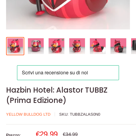
Hazbin Hotel: Alastor TUBBZ
(Prima Edizione)
YELLOW BULLDOG LTD
SKU:
TUBBZALAS0N0
Prezzo
€29,99
Prezzo
€34,99
Prezzo: