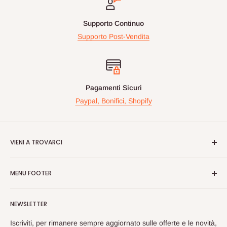
Supporto Continuo
Supporto Post-Vendita
Pagamenti Sicuri
Paypal, Bonifici, Shopify
VIENI A TROVARCI
Videogiochiperpassione.com è presente da oltre 10 Anni!
MENU FOOTER
Nelle maggiori fiere Geek/Fumetti/Videogiochi, Italiane ed
Europee, vi proponiamo in questi eventi prodotti Rari e prezzi
Cerca
vantaggiosi sulle nuove uiscite.
NEWSLETTER
Spedizioni
Passate a trovarci, cosi da poterci conoscere dal vivo e
Privacy
Iscriviti, per rimanere sempre aggiornato sulle offerte e le novità,