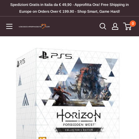
Vai
Spedizioni Gratis in Italia da € 49,90 - Approfitta Ora! Free Shipping in
al
Europe on Orders Over € 199.90 - Shop Smart, Game Hard!
contenuto
0
Videogiochi
Per
Passione