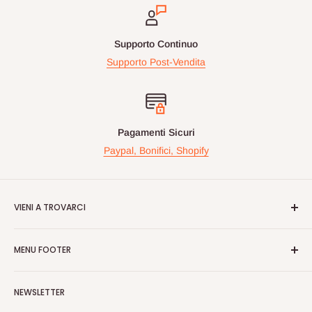
Supporto Continuo
Supporto Post-Vendita
Pagamenti Sicuri
Paypal, Bonifici, Shopify
VIENI A TROVARCI
Videogiochiperpassione.com è presente da oltre 10 Anni!
MENU FOOTER
Nelle maggiori fiere Geek/Fumetti/Videogiochi, Italiane ed
Europee, vi proponiamo in questi eventi prodotti Rari e prezzi
Cerca
vantaggiosi sulle nuove uiscite.
NEWSLETTER
Spedizioni