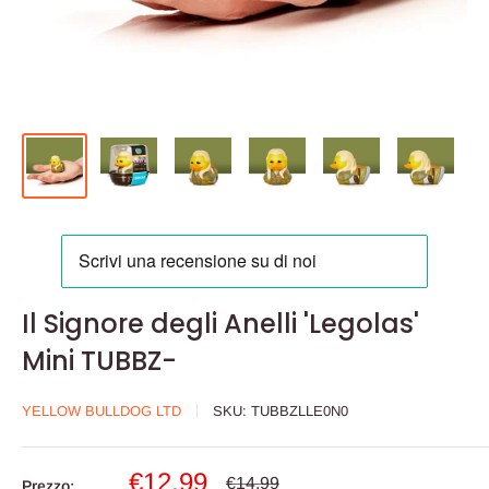
Il Signore degli Anelli 'Legolas'
Mini TUBBZ-
YELLOW BULLDOG LTD
SKU:
TUBBZLLE0N0
Prezzo
€12,99
Prezzo
€14,99
Prezzo: