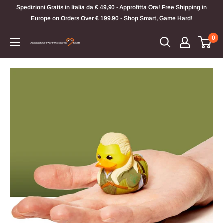
Vai
Spedizioni Gratis in Italia da € 49,90 - Approfitta Ora! Free Shipping in
al
Europe on Orders Over € 199.90 - Shop Smart, Game Hard!
contenuto
0
Videogiochi
Per
Passione