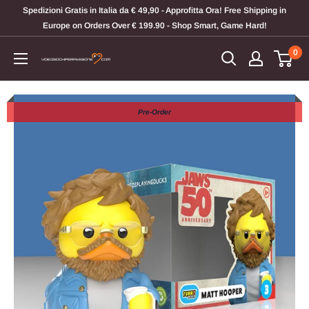
Vai
Spedizioni Gratis in Italia da € 49,90 - Approfitta Ora! Free Shipping in
al
Europe on Orders Over € 199.90 - Shop Smart, Game Hard!
contenuto
0
Videogiochi
Per
Passione
Pre-Order
Pre-Order
Pre-Order
Pre-Order