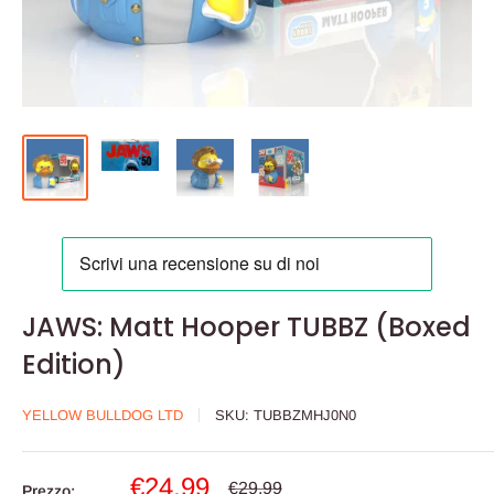
JAWS: Matt Hooper TUBBZ (Boxed
Edition)
YELLOW BULLDOG LTD
SKU:
TUBBZMHJ0N0
Prezzo
€24,99
Prezzo
€29,99
Prezzo: