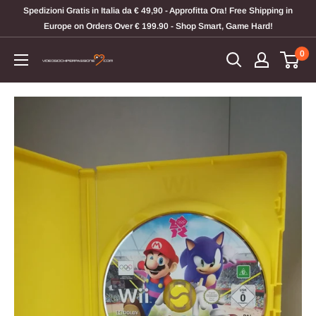
Vai
Spedizioni Gratis in Italia da € 49,90 - Approfitta Ora! Free Shipping in
al
Europe on Orders Over € 199.90 - Shop Smart, Game Hard!
contenuto
0
Videogiochi
Per
Passione