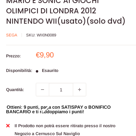
MARIO E SONIC AI GIOCHI
OLIMPICI DI LONDRA 2012
NINTENDO WII(usato)(solo dvd)
SEGA
SKU:
WII0N0089
Prezzo
€9,90
Prezzo:
scontato
Disponibilità:
Esaurito
Quantità:
Ottieni: 9 punti, paga con SATISPAY o BONIFICO
BANCARIO e ti raddoppiamo i punti!
Il Prodotto non potrà essere ritirato presso il nostro
Negozio a Cernusco Sul Naviglio