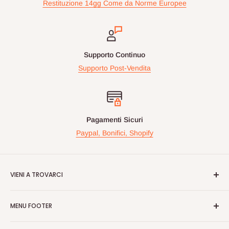
Restituzione 14gg Come da Norme Europee
Supporto Continuo
Supporto Post-Vendita
Pagamenti Sicuri
Paypal, Bonifici, Shopify
VIENI A TROVARCI
Videogiochiperpassione.com è presente da oltre 10 Anni!
MENU FOOTER
Nelle maggiori fiere Geek/Fumetti/Videogiochi, Italiane ed
Europee, vi proponiamo in questi eventi prodotti Rari e prezzi
Cerca