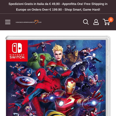
Vai
Spedizioni Gratis in Italia da € 49,90 - Approfitta Ora! Free Shipping in
al
Europe on Orders Over € 199.90 - Shop Smart, Game Hard!
contenuto
0
Videogiochi
Per
Passione