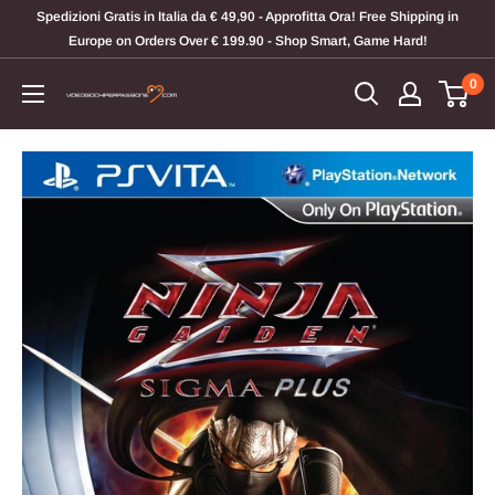
Vai
Spedizioni Gratis in Italia da € 49,90 - Approfitta Ora! Free Shipping in
al
Europe on Orders Over € 199.90 - Shop Smart, Game Hard!
contenuto
0
Videogiochi
Per
Passione