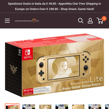
Vai
Spedizioni Gratis in Italia da € 49,90 - Approfitta Ora! Free Shipping in
al
Europe on Orders Over € 199.90 - Shop Smart, Game Hard!
contenuto
0
Videogiochi
Per
Passione