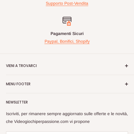
Supporto Post-Vendita
Pagamenti Sicuri
Paypal, Bonifici, Shopify
VIENI A TROVARCI
Videogiochiperpassione.com è presente da oltre 10 Anni!
MENU FOOTER
Nelle maggiori fiere Geek/Fumetti/Videogiochi, Italiane ed
Europee, vi proponiamo in questi eventi prodotti Rari e prezzi
Cerca
vantaggiosi sulle nuove uiscite.
NEWSLETTER
Spedizioni
Passate a trovarci, cosi da poterci conoscere dal vivo e
Privacy
Iscriviti, per rimanere sempre aggiornato sulle offerte e le novità,
scambiarci opinioni sul Mondo Nerd!
Rimborsi
che Videogiochiperpassione.com vi propone
Videogiochi Per Passione di Giuseppe Zarrella
Termini di Servizio