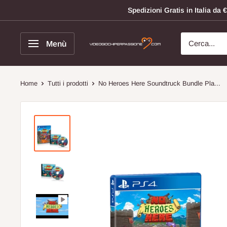
Vai
Spedizioni Gratis in Italia d
al
contenuto
Menù
Videogiochi
Per
Passione
Home
Tutti i prodotti
No Heroes Here Soundtruck Bundle Pla...