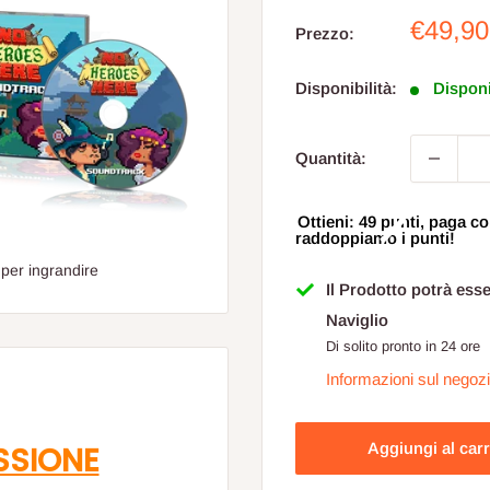
Prezzo
€49,90
Prezzo:
sconta
Disponibilità:
Disponi
Quantità:
Ottieni: 49 punti, paga
raddoppiamo i punti!
 per ingrandire
Il Prodotto potrà ess
Naviglio
Di solito pronto in 24 ore
Informazioni sul negoz
Aggiungi al carr
SSIONE