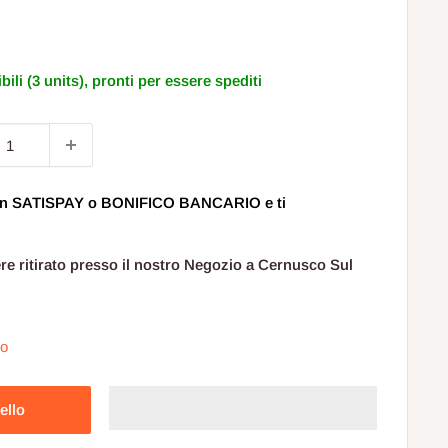
to
bili (3 units), pronti per essere spediti
 con SATISPAY o BONIFICO BANCARIO e ti
ere ritirato presso il nostro Negozio a Cernusco Sul
io
ello