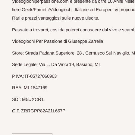
Videogiochiperpassione.com è presente da oltre 10 Anni! Nelle
fiere Geek/Fumetti/Videogiochi, Italiane ed Europee, vi proponia
Rari e prezzi vantaggiosi sulle nuove uiscite.
Passate a trovarci, cosi da poterci conoscere dal vivo e scam
Videogiochi Per Passione di Giuseppe Zarrella
Store: Strada Padana Superiore, 28 , Cernusco Sul Naviglio, M
Sede Legale: Via L. Da Vinci 19, Basiano, MI
P.IVA: IT-05727060963
REA: MI-1847169
SDI: M5UXCR1
C.F. ZRRGPP82A21L667P