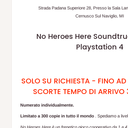
Strada Padana Superiore 28, Presso la Sala La
Cernusco Sul Naviglio, MI
No Heroes Here Soundtru
Playstation 4
SOLO SU RICHIESTA - FINO A
SCORTE TEMPO DI ARRIVO 
Numerato individualmente.
Limitato a 300 copie in tutto il mondo
. Spediamo a livel
No Heroes Here è un frenetico gioco cooperativo da 1 a 4 g