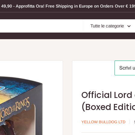
a € 49,90 - Approfitta Ora! Free Shipping in Europe on Orders Over € 
Tutte le categorie
Official Lord
(Boxed Editi
YELLOW BULLDOG LTD