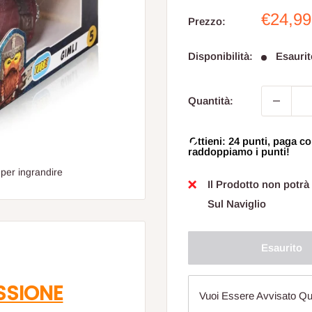
Prezzo
€24,99
Prezzo:
sconta
Disponibilità:
Esaurit
Quantità:
Ottieni: 24 punti, paga
raddoppiamo i punti!
 per ingrandire
Il Prodotto non potrà
Sul Naviglio
Esaurito
SSIONE
Vuoi Essere Avvisato Qu