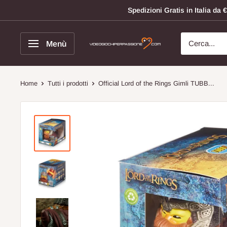
Vai
Spedizioni Gratis in Italia d
al
contenuto
Menù
Videogiochi
Per
Passione
Home
Tutti i prodotti
Official Lord of the Rings Gimli TUBB...