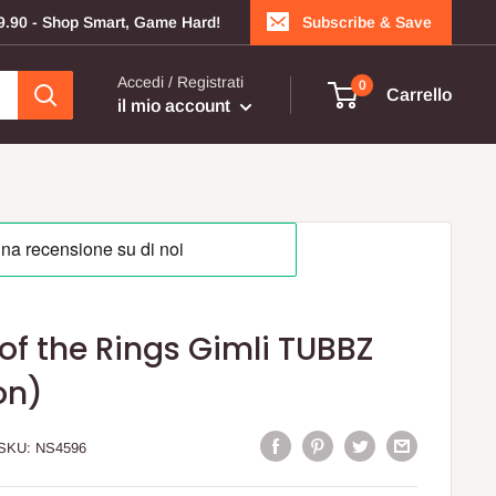
199.90 - Shop Smart, Game Hard!
Subscribe & Save
Accedi / Registrati
0
Carrello
il mio account
 of the Rings Gimli TUBBZ
on)
SKU:
NS4596