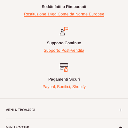
Soddisfatti o Rimborsati
Restituzione 14gg Come da Norme Europee
Supporto Continuo
Supporto Post-Vendita
Pagamenti Sicuri
Paypal, Bonifici, Shopify
VIENI A TROVARCI
Videogiochiperpassione.com è presente da oltre 10 Anni!
MENU FOOTER
Nelle maggiori fiere Geek/Fumetti/Videogiochi, Italiane ed