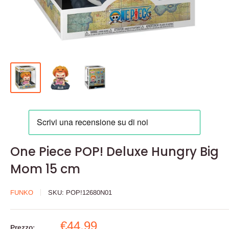
One Piece POP! Deluxe Hungry Big
Mom 15 cm
FUNKO
SKU:
POP!12680N01
Prezzo
€44,99
Prezzo: