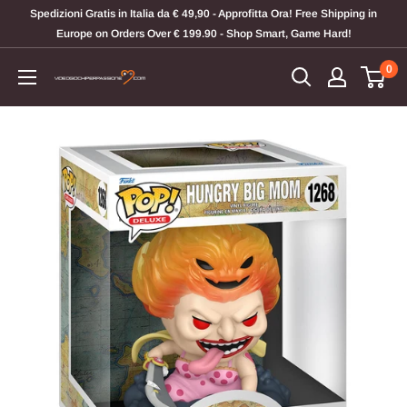
Vai
Spedizioni Gratis in Italia da € 49,90 - Approfitta Ora! Free Shipping in
al
Europe on Orders Over € 199.90 - Shop Smart, Game Hard!
contenuto
0
Videogiochi
Per
Passione