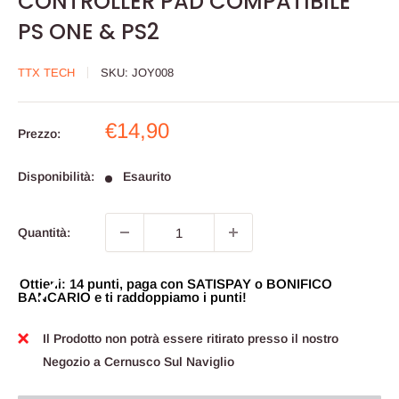
CONTROLLER PAD COMPATIBILE
PS ONE & PS2
TTX TECH
SKU:
JOY008
Prezzo
€14,90
Prezzo:
scontato
Disponibilità:
Esaurito
Quantità:
Ottieni: 14 punti, paga con SATISPAY o BONIFICO
BANCARIO e ti raddoppiamo i punti!
Il Prodotto non potrà essere ritirato presso il nostro
Negozio a Cernusco Sul Naviglio