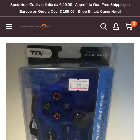
Vai
Spedizioni Gratis in Italia da € 49,90 - Approfitta Ora! Free Shipping in
al
Europe on Orders Over € 199.90 - Shop Smart, Game Hard!
contenuto
0
Videogiochi
Per
Passione