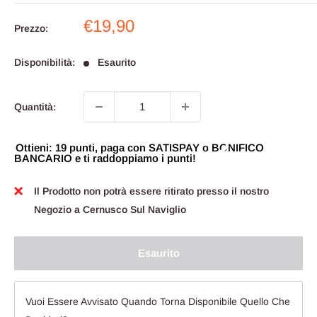
Prezzo
€19,90
Prezzo:
scontato
Disponibilità:
Esaurito
Quantità:
Ottieni: 19 punti, paga con SATISPAY o BONIFICO
BANCARIO e ti raddoppiamo i punti!
Il Prodotto non potrà essere ritirato presso il nostro
Negozio a Cernusco Sul Naviglio
Esaurito
Vuoi Essere Avvisato Quando Torna Disponibile Quello Che