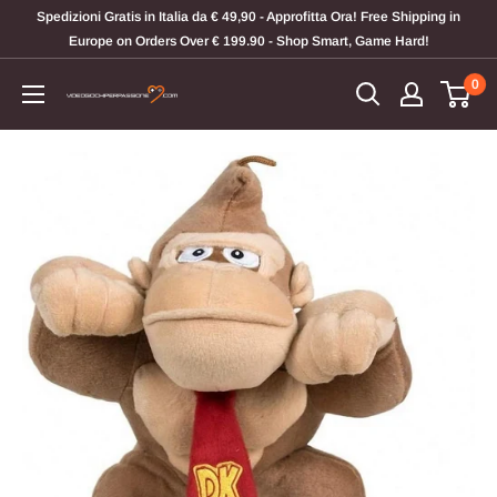
Vai
Spedizioni Gratis in Italia da € 49,90 - Approfitta Ora! Free Shipping in
al
Europe on Orders Over € 199.90 - Shop Smart, Game Hard!
contenuto
0
Videogiochi
Per
Passione