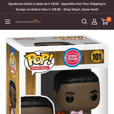
Vai
Spedizioni Gratis in Italia da € 49,90 - Approfitta Ora! Free Shipping in
al
Europe on Orders Over € 199.90 - Shop Smart, Game Hard!
contenuto
0
Videogiochi
Per
Passione