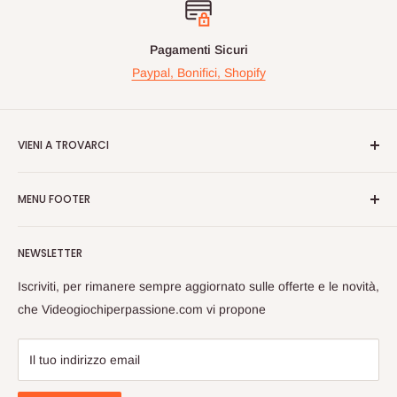
Pagamenti Sicuri
Paypal, Bonifici, Shopify
VIENI A TROVARCI
Videogiochiperpassione.com è presente da oltre 10 Anni!
MENU FOOTER
Nelle maggiori fiere Geek/Fumetti/Videogiochi, Italiane ed
Europee, vi proponiamo in questi eventi prodotti Rari e prezzi
Cerca
vantaggiosi sulle nuove uiscite.
NEWSLETTER
Spedizioni
Passate a trovarci, cosi da poterci conoscere dal vivo e
Privacy
Iscriviti, per rimanere sempre aggiornato sulle offerte e le novità,
scambiarci opinioni sul Mondo Nerd!
Rimborsi
che Videogiochiperpassione.com vi propone
Videogiochi Per Passione di Giuseppe Zarrella
Termini di Servizio
Guida Alle Taglie
Il tuo indirizzo email
Store: Strada Padana Superiore, 28 , Cernusco Sul Naviglio,
FAQ
MI