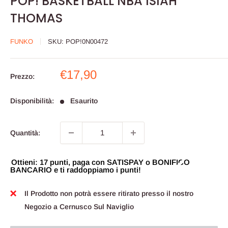
POP! BASKETBALL NBA ISIAH
THOMAS
FUNKO
SKU:
POP!0N00472
Prezzo
€17,90
Prezzo:
scontato
Disponibilità:
Esaurito
Quantità:
Ottieni: 17 punti, paga con SATISPAY o BONIFICO
BANCARIO e ti raddoppiamo i punti!
Il Prodotto non potrà essere ritirato presso il nostro
Negozio a Cernusco Sul Naviglio