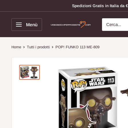
Vai
Spedizioni Gratis in Italia d
al
contenuto
Menù
Videogiochi
Per
Passione
Home
Tutti i prodotti
POP! FUNKO 113 ME-809