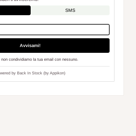
SMS
Avvisami!
e non condividiamo la tua email con nessuno.
wered by
Back In Stock (by Appikon)