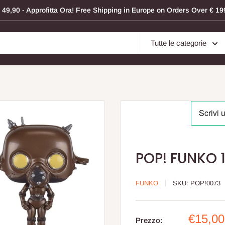
a € 49,90 - Approfitta Ora! Free Shipping in Europe on Orders Over € 
Tutte le categorie
POP! FUNKO 
FUNKO
SKU:
POP!0073
Prezzo
€15,00
Prezzo: