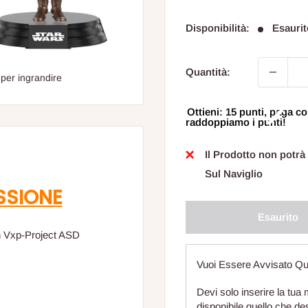
sconta
Disponibilità:
Esaurit
Quantità:
 per ingrandire
Ottieni: 15 punti, paga
raddoppiamo i punti!
Il Prodotto non potrà
Sul Naviglio
SSIONE
Esaurito
n Vxp-Project ASD
Vuoi Essere Avvisato Qu
Devi solo inserire la tua 
disponibile quello che de