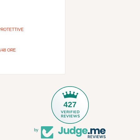
PROTETTIVE
/48 ORE
427
by