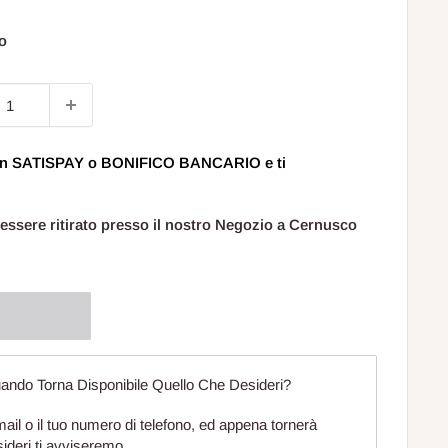
to
o
 con SATISPAY o BONIFICO BANCARIO e ti
 essere ritirato presso il nostro Negozio a Cernusco
ando Torna Disponibile Quello Che Desideri?
mail o il tuo numero di telefono, ed appena tornerà
sideri ti avviseremo.