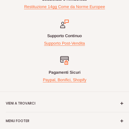
Restituzione 14gg Come da Norme Europee
Supporto Continuo
Supporto Post-Vendita
Pagamenti Sicuri
Paypal, Bonifici, Shopify
VIENI A TROVARCI
Videogiochiperpassione.com è presente da oltre 10 Anni!
MENU FOOTER
Nelle maggiori fiere Geek/Fumetti/Videogiochi, Italiane ed
Europee, vi proponiamo in questi eventi prodotti Rari e prezzi