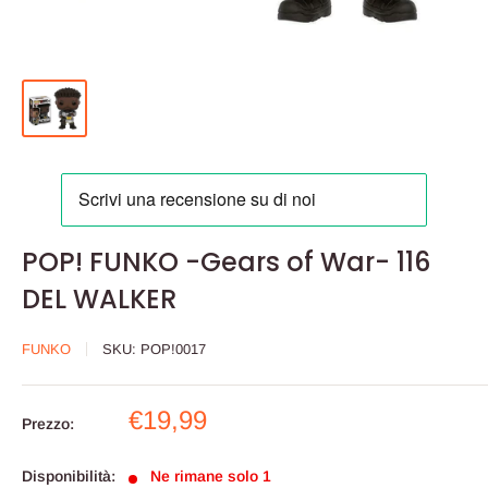
POP! FUNKO -Gears of War- 116
DEL WALKER
FUNKO
SKU:
POP!0017
Prezzo
€19,99
Prezzo:
scontato
Disponibilità:
Ne rimane solo 1