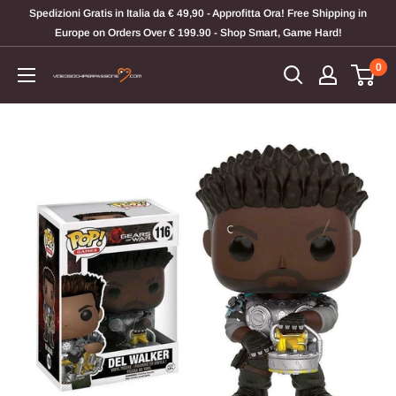
Vai
Spedizioni Gratis in Italia da € 49,90 - Approfitta Ora! Free Shipping in
al
Europe on Orders Over € 199.90 - Shop Smart, Game Hard!
contenuto
0
Videogiochi
Per
Passione