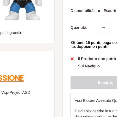
sconta
Disponibilità:
Esaurit
Quantità:
 per ingrandire
Ottieni: 15 punti, paga
raddoppiamo i punti!
Il Prodotto non potrà
Sul Naviglio
SSIONE
Esaurito
n Vxp-Project ASD
Vuoi Essere Avvisato Qu
Devi solo inserire la tua 
disponibile quello che de