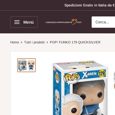
Vai
Spedizioni Gratis in Italia da
al
contenuto
Menù
Videogiochi
Per
Passione
Home
Tutti i prodotti
POP! FUNKO 179 QUICKSILVER