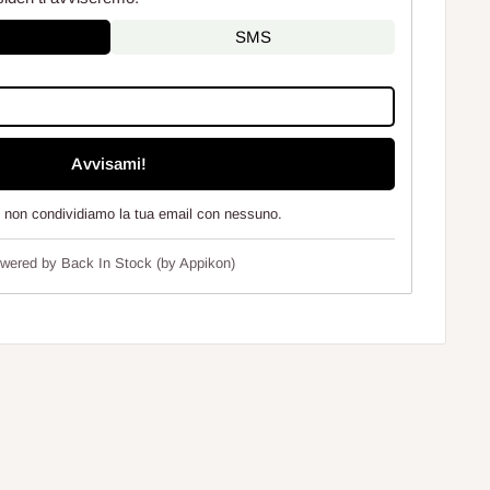
SMS
Avvisami!
e non condividiamo la tua email con nessuno.
wered by
Back In Stock (by Appikon)