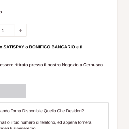
to
o
 con SATISPAY o BONIFICO BANCARIO e ti
 essere ritirato presso il nostro Negozio a Cernusco
ando Torna Disponibile Quello Che Desideri?
mail o il tuo numero di telefono, ed appena tornerà
sideri ti avviseremo.