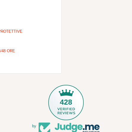
PROTETTIVE
/48 ORE
428
by