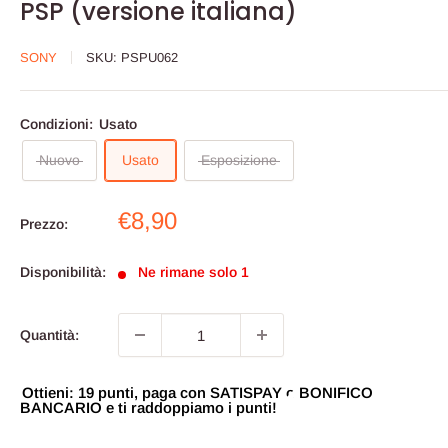
PSP (versione italiana)
SONY
SKU:
PSPU062
Condizioni:
Usato
Nuovo
Usato
Esposizione
Prezzo
€8,90
Prezzo:
scontato
Disponibilità:
Ne rimane solo 1
Quantità:
Ottieni: 19 punti, paga con SATISPAY o BONIFICO
BANCARIO e ti raddoppiamo i punti!