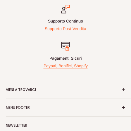
Supporto Continuo
Supporto Post-Vendita
Pagamenti Sicuri
Paypal, Bonifici, Shopify
VIENI A TROVARCI
Videogiochiperpassione.com è presente da oltre 10 Anni!
MENU FOOTER
Nelle maggiori fiere Geek/Fumetti/Videogiochi, Italiane ed
Europee, vi proponiamo in questi eventi prodotti Rari e prezzi
Cerca
vantaggiosi sulle nuove uiscite.
NEWSLETTER
Spedizioni