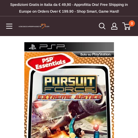
Vai
Spedizioni Gratis in Italia da € 49,90 - Approfitta Ora! Free Shipping in
al
Europe on Orders Over € 199.90 - Shop Smart, Game Hard!
contenuto
0
Videogiochi
Per
Passione