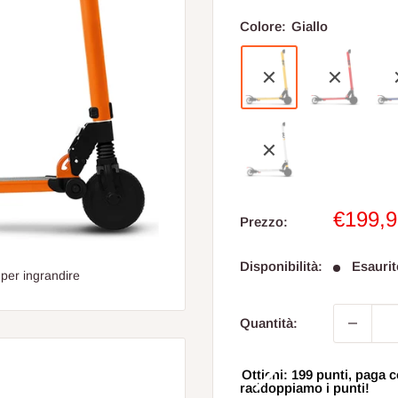
Colore:
Giallo
Prezzo
€199,9
Prezzo:
sconta
Disponibilità:
Esaurit
 per ingrandire
Quantità:
Ottieni: 199 punti, pag
raddoppiamo i punti!