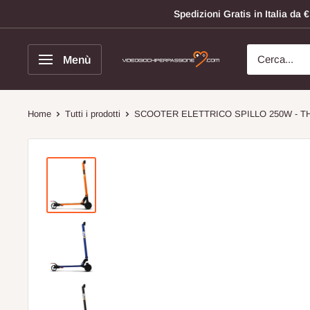
Vai
Spedizioni Gratis in Italia da
al
contenuto
Menù
Videogiochi
Per
Passione
Home
Tutti i prodotti
SCOOTER ELETTRICO SPILLO 250W - TH