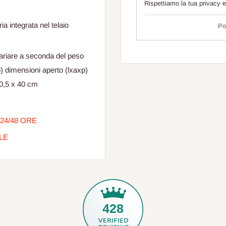
Rispettiamo la tua privacy 
ia integrata nel telaio
Po
riare a seconda del peso
o) dimensioni aperto (lxaxp)
30,5 x 40 cm
24/48 ORE
LE
428