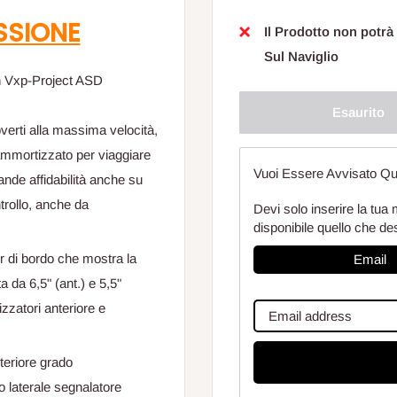
SSIONE
Il Prodotto non potrà
Sul Naviglio
n Vxp-Project ASD
Esaurito
overti alla massima velocità,
ammortizzato per viaggiare
Vuoi Essere Avvisato Qu
nde affidabilità anche su
trollo, anche da
Devi solo inserire la tua 
disponibile quello che de
 di bordo che mostra la
Email
a da 6,5" (ant.) e 5,5"
izzatori anteriore e
steriore grado
 laterale segnalatore