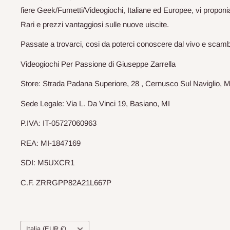
fiere Geek/Fumetti/Videogiochi, Italiane ed Europee, vi proponia
Rari e prezzi vantaggiosi sulle nuove uiscite.
Passate a trovarci, cosi da poterci conoscere dal vivo e scam
Videogiochi Per Passione di Giuseppe Zarrella
Store: Strada Padana Superiore, 28 , Cernusco Sul Naviglio, M
Sede Legale: Via L. Da Vinci 19, Basiano, MI
P.IVA: IT-05727060963
REA: MI-1847169
SDI: M5UXCR1
C.F. ZRRGPP82A21L667P
Paese
Italia (EUR €)