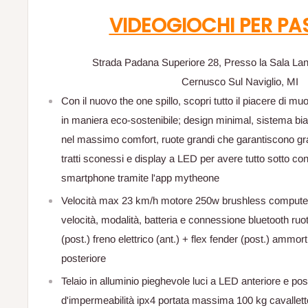
VIDEOGIOCHI PER PA
Strada Padana Superiore 28, Presso la Sala La
Cernusco Sul Naviglio, MI
Con il nuovo the one spillo, scopri tutto il piacere di mu
in maniera eco-sostenibile; design minimal, sistema bi
nel massimo comfort, ruote grandi che garantiscono gra
tratti sconessi e display a LED per avere tutto sotto con
smartphone tramite l'app mytheone
Velocità max 23 km/h motore 250w brushless computer
velocità, modalità, batteria e connessione bluetooth ruot
(post.) freno elettrico (ant.) + flex fender (post.) ammort
posteriore
Telaio in alluminio pieghevole luci a LED anteriore e po
d'impermeabilità ipx4 portata massima 100 kg cavalletto