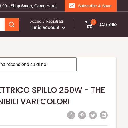
199.90 - Shop Smart, Game Hard!
Subscribe & Save
Accedi / Registrati
0
Carrello
il mio account
TTRICO SPILLO 250W - THE
IBILI VARI COLORI