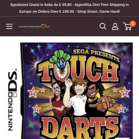
Vai
Spedizioni Gratis in Italia da € 49,90 - Approfitta Ora! Free Shipping in
al
Europe on Orders Over € 199.90 - Shop Smart, Game Hard!
contenuto
0
Videogiochi
Per
Passione