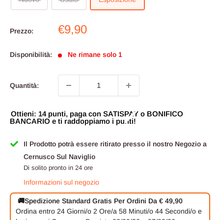
Prezzo
€9,90
Prezzo:
scontato
Disponibilità:
Ne rimane solo 1
Quantità:
Ottieni: 14 punti, paga con SATISPAY o BONIFICO
BANCARIO e ti raddoppiamo i punti!
Il Prodotto potrà essere ritirato presso il nostro Negozio a
Cernusco Sul Naviglio
Di solito pronto in 24 ore
Informazioni sul negozio
🚚
Spedizione Standard Gratis Per Ordini Da € 49,90
Ordina entro
24 Giorni/o
2 Ore/a
58 Minuti/o
43 Secondi/o
e