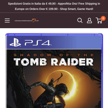
Vai
Spedizioni Gratis in Italia da € 49,90 - Approfitta Ora! Free Shipping in
al
Europe on Orders Over € 199.90 - Shop Smart, Game Hard!
contenuto
0
Videogiochi
Per
Passione