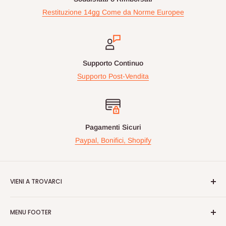
Restituzione 14gg Come da Norme Europee
Supporto Continuo
Supporto Post-Vendita
Pagamenti Sicuri
Paypal, Bonifici, Shopify
VIENI A TROVARCI
Videogiochiperpassione.com è presente da oltre 10 Anni!
MENU FOOTER
Nelle maggiori fiere Geek/Fumetti/Videogiochi, Italiane ed