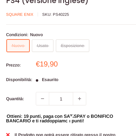
PS4 (versione inglese)
SQUARE ENIX
SKU:
PS40225
Condizioni:
Nuovo
Nuovo
Usato
Esposizione
Prezzo
€19,90
Prezzo:
scontato
Disponibilità:
Esaurito
Quantità:
Ottieni: 19 punti, paga con SATISPAY o BONIFICO
BANCARIO e ti raddoppiamo i punti!
Il Prodotto non potrà essere ritirato presso il nostro