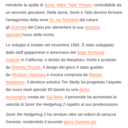
introdotto la spalla di
Sonic,
Miles "Tails" Prower
, controllabile da
un secondo giocatore. Nella storia, Sonic e Tails devono fermare
l'antagonista della serie
Dr. Ivo Robotnik
dal rubare
gli
Smeraldi
del Caos per alimentare la sua
stazione
spaziale,
l'uovo della morte.
Lo sviluppo è iniziato nel novembre 1991. È stato sviluppato
dallo staff giapponese e americano del
Sega Technical
Institute
in California, e diretto da Masaharu Yoshii e prodotto
da
Shinobu Toyoda.
Il design del gioco è stato guidato
da
Hirokazu Yasuhara
e musica composta da
Masato
Nakamura
. Il direttore artistico Tim Skelly ha progettato l'aspetto
dei nuovi stadi speciali 3D basati su una
demo
tecnologica
creata da
Yuji Naka.
Il personale ha aumentato la
velocità di
Sonic the Hedgehog 2
rispetto al suo predecessore.
Sonic the Hedgehog 2
ha venduto oltre sei milioni di cartucce
Genesis, rendendolo il secondo
gioco Genesis più