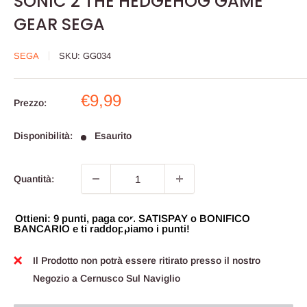
SONIC 2 THE HEDGEHOG GAME
GEAR SEGA
SEGA
SKU:
GG034
Prezzo
€9,99
Prezzo:
scontato
Disponibilità:
Esaurito
Quantità:
Ottieni: 9 punti, paga con SATISPAY o BONIFICO
BANCARIO e ti raddoppiamo i punti!
Il Prodotto non potrà essere ritirato presso il nostro
Negozio a Cernusco Sul Naviglio