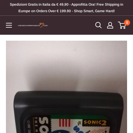
Vai
Spedizioni Gratis in Italia da € 49,90 - Approfitta Ora! Free Shipping in
al
Europe on Orders Over € 199.90 - Shop Smart, Game Hard!
contenuto
0
Videogiochi
Per
Passione