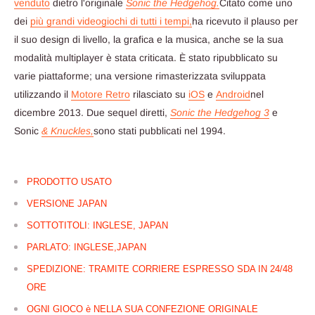
venduto
dietro l'originale
Sonic the Hedgehog.
Citato come uno
dei
più grandi videogiochi di tutti i tempi,
ha ricevuto il plauso per
il suo design di livello, la grafica e la musica, anche se la sua
modalità multiplayer è stata criticata. È stato ripubblicato su
varie piattaforme; una versione rimasterizzata sviluppata
utilizzando il
Motore Retro
rilasciato su
iOS
e
Android
nel
dicembre 2013. Due sequel diretti,
Sonic the Hedgehog 3
e
Sonic
& Knuckles,
sono stati pubblicati nel 1994.
PRODOTTO USATO
VERSIONE JAPAN
SOTTOTITOLI: INGLESE, JAPAN
PARLATO: INGLESE,JAPAN
SPEDIZIONE: TRAMITE CORRIERE ESPRESSO SDA IN 24/48
ORE
OGNI GIOCO è NELLA SUA CONFEZIONE ORIGINALE