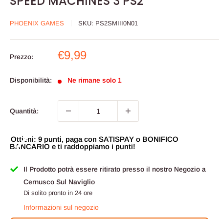
SPEED MACHINES 3 PS2
PHOENIX GAMES
SKU:
PS2SMIII0N01
Prezzo
€9,99
Prezzo:
scontato
Disponibilità:
Ne rimane solo 1
Quantità:
Ottieni: 9 punti, paga con SATISPAY o BONIFICO
BANCARIO e ti raddoppiamo i punti!
Il Prodotto potrà essere ritirato presso il nostro Negozio a
Cernusco Sul Naviglio
Di solito pronto in 24 ore
Informazioni sul negozio