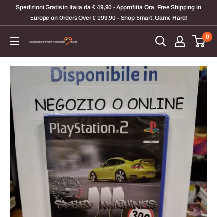
Vai
Spedizioni Gratis in Italia da € 49,90 - Approfitta Ora! Free Shipping in
al
Europe on Orders Over € 199.90 - Shop Smart, Game Hard!
contenuto
0
Videogiochi
Per
Passione