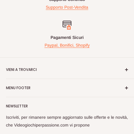
Supporto Post-Vendita
Pagamenti Sicuri
Paypal, Bonifici, Shopify
VIENI A TROVARCI
Videogiochiperpassione.com è presente da oltre 10 Anni!
MENU FOOTER
Nelle maggiori fiere Geek/Fumetti/Videogiochi, Italiane ed
Europee, vi proponiamo in questi eventi prodotti Rari e prezzi
Cerca
vantaggiosi sulle nuove uiscite.
NEWSLETTER
Spedizioni
Passate a trovarci, cosi da poterci conoscere dal vivo e
Privacy
Iscriviti, per rimanere sempre aggiornato sulle offerte e le novità,
scambiarci opinioni sul Mondo Nerd!
Rimborsi
che Videogiochiperpassione.com vi propone
Videogiochi Per Passione di Giuseppe Zarrella
Termini di Servizio