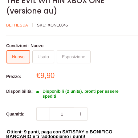
THE EVIL WITHIN XBOX ONE
(versione au)
BETHESDA
SKU:
XONE0045
Condizioni:
Nuovo
Nuovo
Usato
Esposizione
Prezzo
€9,90
Prezzo:
scontato
Disponibilità:
Disponibili (2 units), pronti per essere
spediti
Quantità:
Ottieni: 9 punti, paga con SATISPAY o BONIFICO
BANCARIO e ti raddoppiamo i punti!