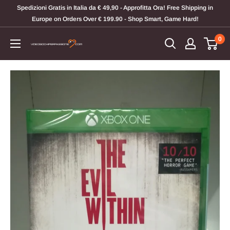
Vai
Spedizioni Gratis in Italia da € 49,90 - Approfitta Ora! Free Shipping in
al
Europe on Orders Over € 199.90 - Shop Smart, Game Hard!
contenuto
0
Videogiochi
Per
Passione