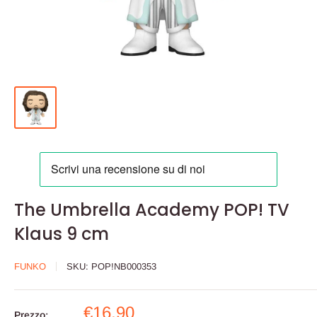
The Umbrella Academy POP! TV
Klaus 9 cm
FUNKO
SKU:
POP!NB000353
Prezzo
€16,90
Prezzo: