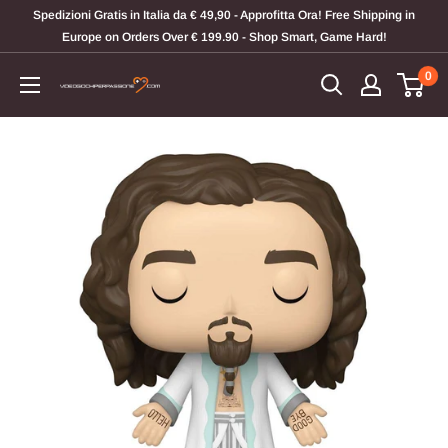
Vai
Spedizioni Gratis in Italia da € 49,90 - Approfitta Ora! Free Shipping in
al
Europe on Orders Over € 199.90 - Shop Smart, Game Hard!
contenuto
0
Videogiochi
Per
Passione