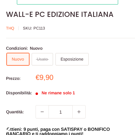
WALL-E PC EDIZIONE ITALIANA
THQ
SKU:
PC113
Condizioni:
Nuovo
Nuovo
Usato
Esposizione
Prezzo
€9,90
Prezzo:
scontato
Disponibilità:
Ne rimane solo 1
Quantità:
Ottieni: 9 punti, paga con SATISPAY o BONIFICO
BANCARIO e ti raddoppiamo i punti!