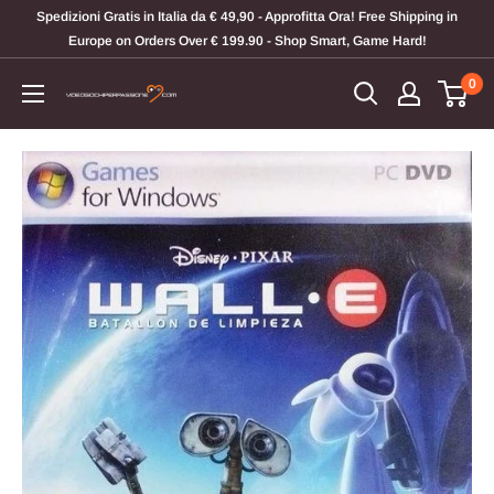
Vai
Spedizioni Gratis in Italia da € 49,90 - Approfitta Ora! Free Shipping in
al
Europe on Orders Over € 199.90 - Shop Smart, Game Hard!
contenuto
0
Videogiochi
Per
Passione