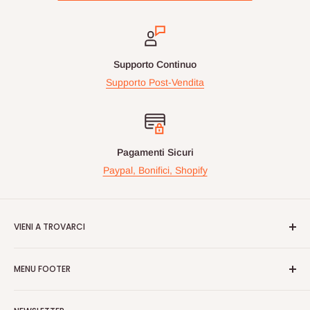
Supporto Continuo
Supporto Post-Vendita
Pagamenti Sicuri
Paypal, Bonifici, Shopify
VIENI A TROVARCI
Videogiochiperpassione.com è presente da oltre 10 Anni!
MENU FOOTER
Nelle maggiori fiere Geek/Fumetti/Videogiochi, Italiane ed
Europee, vi proponiamo in questi eventi prodotti Rari e prezzi
Cerca
vantaggiosi sulle nuove uiscite.