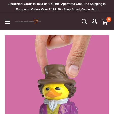
Vai
Spedizioni Gratis in Italia da € 49,90 - Approfitta Ora! Free Shipping in
al
Europe on Orders Over € 199.90 - Shop Smart, Game Hard!
contenuto
0
Videogiochi
Per
Passione