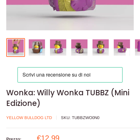
Wonka: Willy Wonka TUBBZ (Mini
Edizione)
YELLOW BULLDOG LTD
SKU:
TUBBZWO0N0
Prezzo
€12,99
Prezzo: