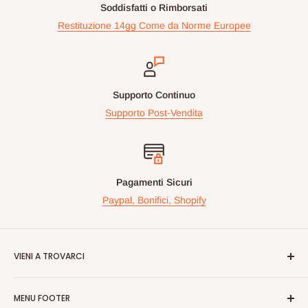
Soddisfatti o Rimborsati
Restituzione 14gg Come da Norme Europee
Supporto Continuo
Supporto Post-Vendita
Pagamenti Sicuri
Paypal, Bonifici, Shopify
VIENI A TROVARCI
Videogiochiperpassione.com è presente da oltre 10 Anni!
MENU FOOTER
Nelle maggiori fiere Geek/Fumetti/Videogiochi, Italiane ed