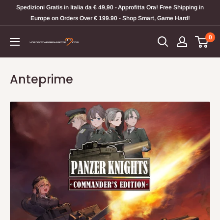
Vai
Spedizioni Gratis in Italia da € 49,90 - Approfitta Ora! Free Shipping in
al
Europe on Orders Over € 199.90 - Shop Smart, Game Hard!
contenuto
0
Videogiochi
Per
Passione
Anteprime